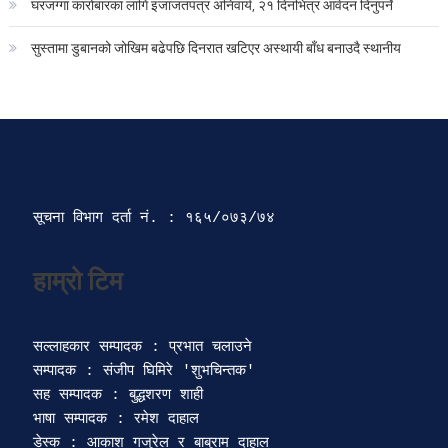
घरजग्गा कारोबारका लागि इजाजतपत्र अनिवार्य, २१ दिनभित्र आवेदन दिनुपर्ने
सुस्तामा डुबानको जोखिम बढेपछि दिनरात खटिएर अस्थायी बाँध बनाउदै स्थानीय
सूचना विभाग दर्ता‍ नं. : १६५/०७३/७४ 
सल्लाहकार सम्पादक : प्रभात चलाउने

सम्पादक : संजीप घिमिरे 'शुभचिन्तक' 

सह सम्पादक : बुद्धशरण शाही

भाषा सम्पादक : रमेश दाहाल 

डेस्क : आकाश गजुरेल र बाबुराम दाहाल
