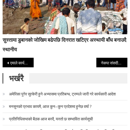
सुस्तामा डुबानको जोखिम बढेपछि दिनरात खटिएर अस्थायी बाँध बनाउदै
स्थानीय
Post navigation
एमाले कार्यकर्ता र्‍यालीसहित विरोध पत्र बुझाउन ललितपुर सीडीओ कार्यालयमा
नेकपा संसदीय दलको नेतामा प्रचण्ड सर्वसम्मत चयन
भर्खरै
अमेरिका पुगेर सुत्केरी हुने अभ्यासमा प्रतिबन्ध, ट्रम्पले जारी गरे कार्यकारी आदेश
मनसुनको प्रभाव कायमै, आज कुन–कुन प्रदेशमा हुनेछ वर्षा ?
प्रतिनिधिसभाको बैठक आज बस्दै, यस्तो छ सम्भावित कार्यसूची