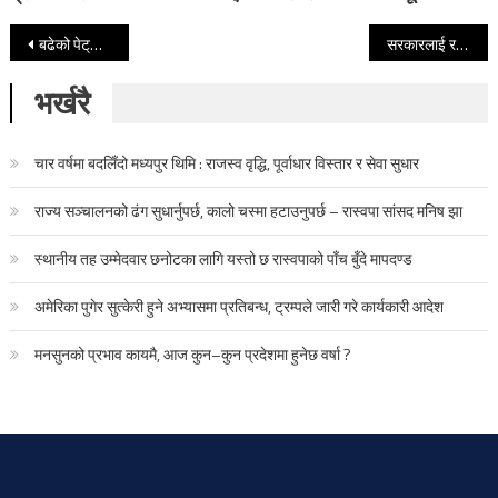
Post navigation
बढेको पेट्रोलियम पदार्थको मूल्य आजदेखि लागू, अब लिटरलाई कति ?
सरकारलाई रचनात्मक र आलोचनात्मक समर्थन गर्छौं : हर्क साम्पाङ
भर्खरै
चार वर्षमा बदलिँदो मध्यपुर थिमि : राजस्व वृद्धि, पूर्वाधार विस्तार र सेवा सुधार
राज्य सञ्चालनको ढंग सुधार्नुपर्छ, कालो चस्मा हटाउनुपर्छ – रास्वपा सांसद मनिष झा
स्थानीय तह उम्मेदवार छनोटका लागि यस्तो छ रास्वपाको पाँच बुँदे मापदण्ड
अमेरिका पुगेर सुत्केरी हुने अभ्यासमा प्रतिबन्ध, ट्रम्पले जारी गरे कार्यकारी आदेश
मनसुनको प्रभाव कायमै, आज कुन–कुन प्रदेशमा हुनेछ वर्षा ?