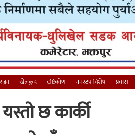
ञ्जन
खेलकुद
दृष्टिकोण
ननस्टप विशेष
प्रवास
यस्तो छ कार्की