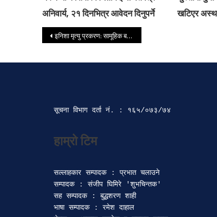
अनिवार्य, २१ दिनभित्र आवेदन दिनुपर्ने
खटिएर अस्था
Post navigation
इनिशा मृत्यु प्रकरण: सामूहिक बलात्कार नभएको प्रहरी निष्कर्ष, प्रेमीविरूद्ध दुई कसुरमा कारबाही माग
सूचना विभाग दर्ता‍ नं. : १६५/०७३/७४ 
सल्लाहकार सम्पादक : प्रभात चलाउने

सम्पादक : संजीप घिमिरे 'शुभचिन्तक' 

सह सम्पादक : बुद्धशरण शाही

भाषा सम्पादक : रमेश दाहाल 
