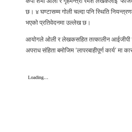
केपी शर्मा ओली र गृहमन्त्री रमेश लेखकलाई ‘फौजदा
छ। ४ घण्टासम्म गोली चल्दा पनि स्थिति नियन्त्
भएको प्रतिवेदनमा उल्लेख छ।
आयोगले ओली र लेखकसहित तत्कालीन आईजीपी चन्द्र
अपराध संहिता बमोजिम ‘लापरबाहीपूर्ण कार्य’ मा कारब