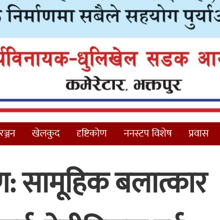
ञ्जन
खेलकुद
दृष्टिकोण
ननस्टप विशेष
प्रवास
रण: सामूहिक बलात्कार