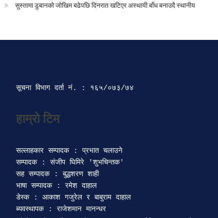
सुस्तामा डुबानको जोखिम बढेपछि दिनरात खटिएर अस्थायी बाँध बनाउदै स्थानीय
सूचना विभाग दर्ता‍ नं. : १६५/०७३/७४ 
सल्लाहकार सम्पादक : प्रभात चलाउने

सम्पादक : संजीप घिमिरे 'शुभचिन्तक' 

सह सम्पादक : बुद्धशरण शाही

भाषा सम्पादक : रमेश दाहाल 

डेस्क : आकाश गजुरेल र बाबुराम दाहाल

ब्यवस्थापक : राजेशमान मानन्धर 
