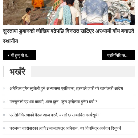
सुस्तामा डुबानको जोखिम बढेपछि दिनरात खटिएर अस्थायी बाँध बनाउदै
स्थानीय
Post navigation
यी हुन् यो वर्षको ‘मदरल्याण्ड ट्यालेन्ट’
प्रतिनिधि सभाका ज्येष्ठ सदस्य केसीले आज शपथ लिँदै
भर्खरै
अमेरिका पुगेर सुत्केरी हुने अभ्यासमा प्रतिबन्ध, ट्रम्पले जारी गरे कार्यकारी आदेश
मनसुनको प्रभाव कायमै, आज कुन–कुन प्रदेशमा हुनेछ वर्षा ?
प्रतिनिधिसभाको बैठक आज बस्दै, यस्तो छ सम्भावित कार्यसूची
घरजग्गा कारोबारका लागि इजाजतपत्र अनिवार्य, २१ दिनभित्र आवेदन दिनुपर्ने