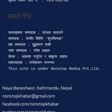
सूचना विभाग दर्ता‍ नं. : १६५/०७३/७४ 
सल्लाहकार सम्पादक : प्रभात चलाउने

सम्पादक : संजीप घिमिरे 'शुभचिन्तक' 

सह सम्पादक : बुद्धशरण शाही

भाषा सम्पादक : रमेश दाहाल 

डेस्क : आकाश गजुरेल र बाबुराम दाहाल

ब्यवस्थापक : राजेशमान मानन्धर 

Naya Baneshwor, Kathmandu, Nepal
nonstopkhabar@gmail.com
facebook.com/nonstopkhabar
twitter.com/nonstopkhabar