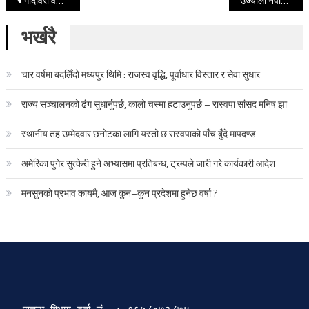
Post navigation
गोदावरी वडा नं. ३ बालमैत्री वडा घोषित
उज्यालो नेपाल पार्टीले गठन गर्‍यो १४ सदस्यीय सचिवालय
भर्खरै
चार वर्षमा बदलिँदो मध्यपुर थिमि : राजस्व वृद्धि, पूर्वाधार विस्तार र सेवा सुधार
राज्य सञ्चालनको ढंग सुधार्नुपर्छ, कालो चस्मा हटाउनुपर्छ – रास्वपा सांसद मनिष झा
स्थानीय तह उम्मेदवार छनोटका लागि यस्तो छ रास्वपाको पाँच बुँदे मापदण्ड
अमेरिका पुगेर सुत्केरी हुने अभ्यासमा प्रतिबन्ध, ट्रम्पले जारी गरे कार्यकारी आदेश
मनसुनको प्रभाव कायमै, आज कुन–कुन प्रदेशमा हुनेछ वर्षा ?