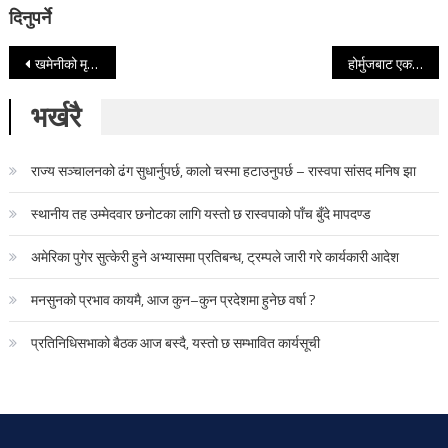
दिनुपर्ने
Post navigation
खमेनीको मृत्युमा समवेदना प्रकट गरेपछि खुल्यो भारतलाई हर्मुजबाट ग्यास ल्याउने बाटो
होर्मुजबाट एक नेपाली इरानको कब्जामा, को हुन् उनी ?
भर्खरै
राज्य सञ्चालनको ढंग सुधार्नुपर्छ, कालो चस्मा हटाउनुपर्छ – रास्वपा सांसद मनिष झा
स्थानीय तह उम्मेदवार छनोटका लागि यस्तो छ रास्वपाको पाँच बुँदे मापदण्ड
अमेरिका पुगेर सुत्केरी हुने अभ्यासमा प्रतिबन्ध, ट्रम्पले जारी गरे कार्यकारी आदेश
मनसुनको प्रभाव कायमै, आज कुन–कुन प्रदेशमा हुनेछ वर्षा ?
प्रतिनिधिसभाको बैठक आज बस्दै, यस्तो छ सम्भावित कार्यसूची