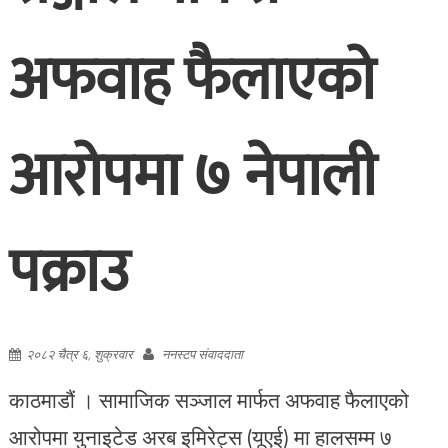
अफवाह फैलाएको
आरोपमा ७ नेपाली
पक्राउ
२०८२ चैत्र ६, शुक्रवार
ननस्टप संवाददाता
काठमाडौं । सामाजिक सञ्जाल मार्फत अफवाह फैलाएको
आरोपमा युनाइटेड अरब इमिरेट्स (यूएई) मा हालसम्म ७