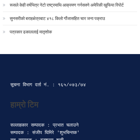
रूसले केही वर्षभित्र नेटो राष्ट्रमाथि आक्रमण गर्नसक्ने अमेरिकी खुफिया रिपोर्ट
सुनसरीको बराहक्षेत्रबाट ४१८ किलो गाँजासहित चार जना पक्राउ
पत्रकार ढकाललाई मातृशोक
सूचना विभाग दर्ता‍ नं. : १६५/०७३/७४ 
सल्लाहकार सम्पादक : प्रभात चलाउने

सम्पादक : संजीप घिमिरे 'शुभचिन्तक' 
