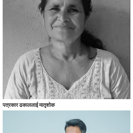
पत्रकार ढकाललाई मातृशोक