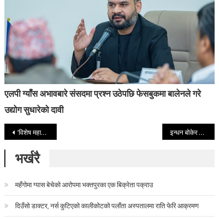
एलपी ग्याँस अभावबारे संसदमा प्रश्न उठेपछि फेसबुकमा बालेनले गरे
उद्योग सुधारेको दावी
Post navigation
‘विशेष महाधिवेशनकै कारण हार’ : सांसद बस्नेतद्वारा सभापति थापाको राजीनामा माग
इन्धन बोकेर भारत आउँदै गरेको जहाजमाथि स्ट्रेट अफ होर्मुजमा आक्रमण
भर्खरै
महँगोमा ग्यास बेचेको आरोपमा भक्तपुरका एक बिक्रेता पक्राउ
दिउँसो डाक्टर, नर्स कुटिएको कालीकोटको पलाँता अस्पतालमा राति फेरि आक्रमण