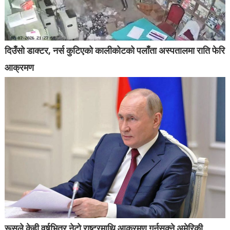
दिउँसो डाक्टर, नर्स कुटिएको कालीकोटको पलाँता अस्पतालमा राति फेरि
आक्रमण
रूसले केही वर्षभित्र नेटो राष्ट्रमाथि आक्रमण गर्नसक्ने अमेरिकी