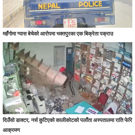
महँगोमा ग्यास बेचेको आरोपमा भक्तपुरका एक बिक्रेता पक्राउ
दिउँसो डाक्टर, नर्स कुटिएको कालीकोटको पलाँता अस्पतालमा राति फेरि
आक्रमण