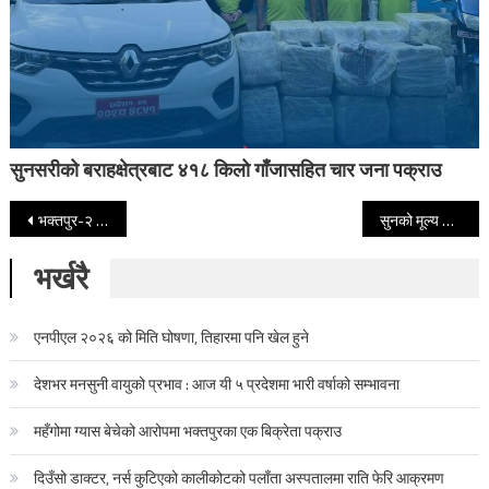
सुनसरीको बराहक्षेत्रबाट ४१८ किलो गाँजासहित चार जना पक्राउ
Post navigation
भक्तपुर-२ मा रास्वपा आशावादी, एमाले काँग्रेस ढुक्क
सुनको मूल्य तोलामा ३ लाख २८ हजार नाघ्यो
भर्खरै
एनपीएल २०२६ को मिति घोषणा, तिहारमा पनि खेल हुने
देशभर मनसुनी वायुको प्रभाव : आज यी ५ प्रदेशमा भारी वर्षाको सम्भावना
महँगोमा ग्यास बेचेको आरोपमा भक्तपुरका एक बिक्रेता पक्राउ
दिउँसो डाक्टर, नर्स कुटिएको कालीकोटको पलाँता अस्पतालमा राति फेरि आक्रमण