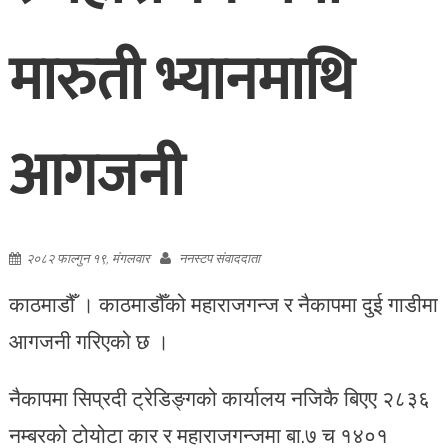
मारुती भ्यानमाथि
आगजनी
२०८२ फाल्गुन १९, मंगलवार
ननस्टप संवाददाता
काठमाडौँ । काठमाडौँको महाराजगन्ज र नैकापमा दुई गाडीमा
आगजनी गरिएको छ ।
नैकापमा सिप्रदी ट्रेडिङ्गको कार्यालय नजिकै बिएए २८३६
नम्बरको टोयोटा कार र महाराजगन्जमा बा.७ च १४०१