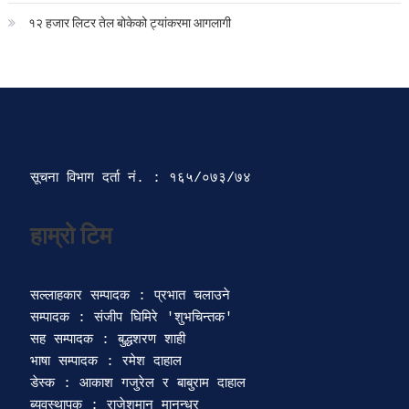
१२ हजार लिटर तेल बोकेको ट्यांकरमा आगलागी
सूचना विभाग दर्ता‍ नं. : १६५/०७३/७४ 
सल्लाहकार सम्पादक : प्रभात चलाउने

सम्पादक : संजीप घिमिरे 'शुभचिन्तक' 

सह सम्पादक : बुद्धशरण शाही

भाषा सम्पादक : रमेश दाहाल 

डेस्क : आकाश गजुरेल र बाबुराम दाहाल

ब्यवस्थापक : राजेशमान मानन्धर 
