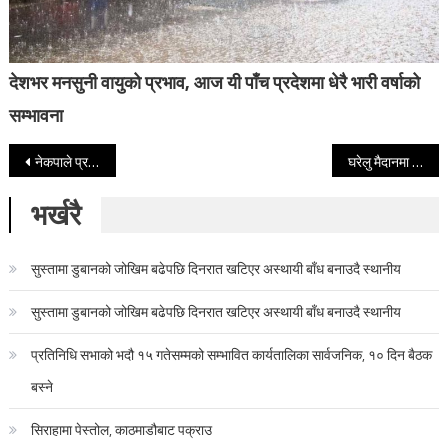
देशभर मनसुनी वायुको प्रभाव, आज यी पाँच प्रदेशमा धेरै भारी वर्षाको
सम्भावना
Post navigation
नेकपाले प्रत्यक्षमा ६० सिट जित्ने प्रचण्डको दाबी
घरेलु मैदानमा श्रीलंकाको लज्जास्पद हार, विश्वकप यात्रा समाप्त
भर्खरै
सुस्तामा डुबानको जोखिम बढेपछि दिनरात खटिएर अस्थायी बाँध बनाउदै स्थानीय
सुस्तामा डुबानको जोखिम बढेपछि दिनरात खटिएर अस्थायी बाँध बनाउदै स्थानीय
प्रतिनिधि सभाको भदौ १५ गतेसम्मको सम्भावित कार्यतालिका सार्वजनिक, १० दिन बैठक
बस्ने
सिराहामा पेस्तोल, काठमाडौबाट पक्राउ