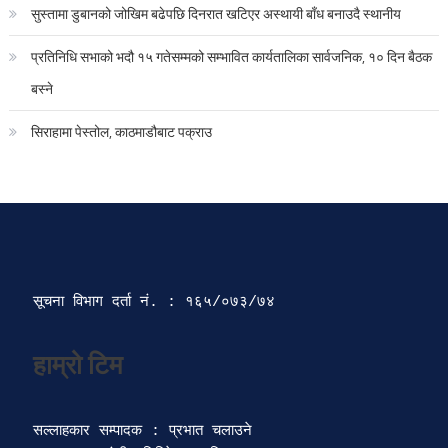
सुस्तामा डुबानको जोखिम बढेपछि दिनरात खटिएर अस्थायी बाँध बनाउदै स्थानीय
प्रतिनिधि सभाको भदौ १५ गतेसम्मको सम्भावित कार्यतालिका सार्वजनिक, १० दिन बैठक
बस्ने
सिराहामा पेस्तोल, काठमाडौबाट पक्राउ
सूचना विभाग दर्ता‍ नं. : १६५/०७३/७४ 
सल्लाहकार सम्पादक : प्रभात चलाउने
