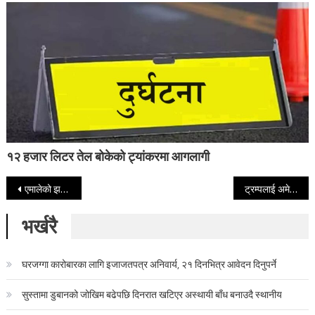
१२ हजार लिटर तेल बोकेको ट्यांकरमा आगलागी
Post navigation
एमालेको झण्डा जलाएको आरोपमा एक जना पक्राउ
ट्रम्पलाई अमेरिकी सर्वोच्च अदालतको झट्का, ट्यारिफ नीति खारेज
भर्खरै
घरजग्गा कारोबारका लागि इजाजतपत्र अनिवार्य, २१ दिनभित्र आवेदन दिनुपर्ने
सुस्तामा डुबानको जोखिम बढेपछि दिनरात खटिएर अस्थायी बाँध बनाउदै स्थानीय