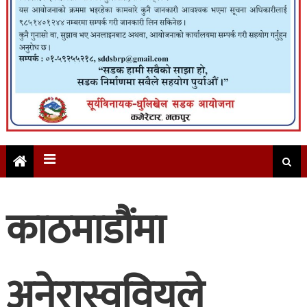
काठमाडौंमा
अनेरास्ववियुले