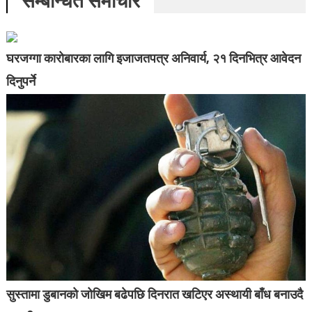
सम्बन्धित समाचार
घरजग्गा कारोबारका लागि इजाजतपत्र अनिवार्य, २१ दिनभित्र आवेदन
दिनुपर्ने
सुस्तामा डुबानको जोखिम बढेपछि दिनरात खटिएर अस्थायी बाँध बनाउदै