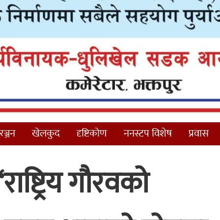
ञ्जन
खेलकुद
दृष्टिकोण
ननस्टप विशेष
प्रवास
राष्ट्रिय गौरवको