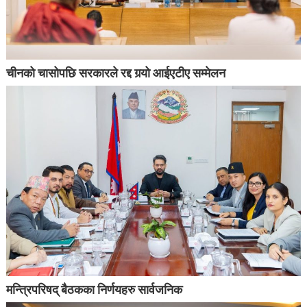
चीनको चासोपछि सरकारले रद्द गर्‍यो आईएटीए सम्मेलन
मन्त्रिपरिषद् बैठकका निर्णयहरु सार्वजनिक