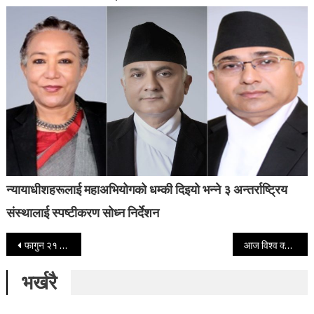
न्यायाधीशहरूलाई महाअभियोगको धम्की दिइयो भन्ने ३ अन्तर्राष्ट्रिय
संस्थालाई स्पष्टीकरण सोध्न निर्देशन
Post navigation
फागुन २१ गते हुने निर्वाचनका लागि आजैदेखि सेना परिचालन
आज विश्व क्यान्सर दिवस मनाइदै
भर्खरै