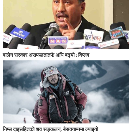
बालेन सरकार असफलतातर्फ अघि बढ्यो : विप्लव
निम्स दाइसहितको शव सङ्कलन, बेसक्याम्पमा ल्याइयो