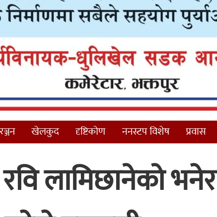
ञ्जन
खेलकुद
दृष्टिकोण
ननस्टप विशेष
प्रवास
 रवि लामिछानेको भनेर