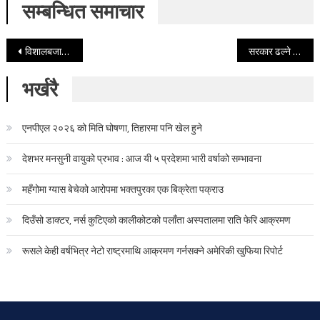
सम्बन्धित समाचार
Post navigation
विशालबजार विरुद्ध नीतिगत भ्रष्टाचारको मुद्दा
सरकार ढल्ने थ्रेटले रोकियो डनसँगको इन्काउण्टर योजना
भर्खरै
एनपीएल २०२६ को मिति घोषणा, तिहारमा पनि खेल हुने
देशभर मनसुनी वायुको प्रभाव : आज यी ५ प्रदेशमा भारी वर्षाको सम्भावना
महँगोमा ग्यास बेचेको आरोपमा भक्तपुरका एक बिक्रेता पक्राउ
दिउँसो डाक्टर, नर्स कुटिएको कालीकोटको पलाँता अस्पतालमा राति फेरि आक्रमण
रूसले केही वर्षभित्र नेटो राष्ट्रमाथि आक्रमण गर्नसक्ने अमेरिकी खुफिया रिपोर्ट