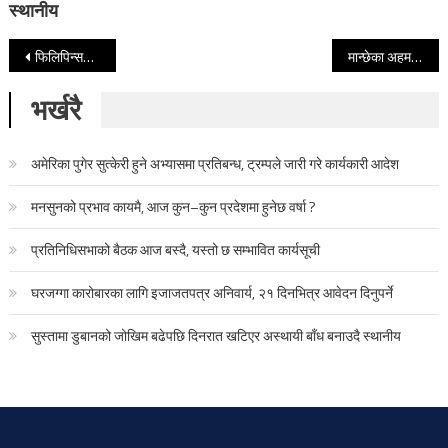
स्थानीय
Post navigation
फिलिपिन्समा १५ जना शंकास्पद कम्युनिष्ट विद्रोही मारिए
मान्छेका अहम र कामवासनालाई वेवास्ता गर्नु मार्क्सवाद र कम्युनिस्टहरुको ठूलाे कमजोरी
भर्खरै
अमेरिका पुगेर सुत्केरी हुने अभ्यासमा प्रतिबन्ध, ट्रम्पले जारी गरे कार्यकारी आदेश
मनसुनको प्रभाव कायमै, आज कुन–कुन प्रदेशमा हुनेछ वर्षा ?
प्रतिनिधिसभाको बैठक आज बस्दै, यस्तो छ सम्भावित कार्यसूची
घरजग्गा कारोबारका लागि इजाजतपत्र अनिवार्य, २१ दिनभित्र आवेदन दिनुपर्ने
सुस्तामा डुबानको जोखिम बढेपछि दिनरात खटिएर अस्थायी बाँध बनाउदै स्थानीय