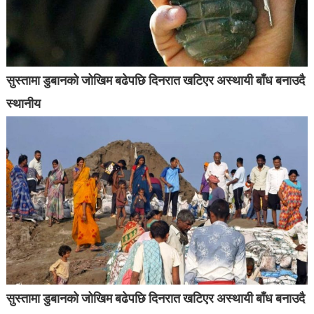
सुस्तामा डुबानको जोखिम बढेपछि दिनरात खटिएर अस्थायी बाँध बनाउदै
स्थानीय
सुस्तामा डुबानको जोखिम बढेपछि दिनरात खटिएर अस्थायी बाँध बनाउदै