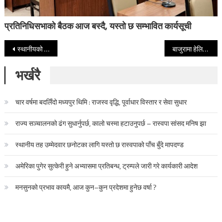
प्रतिनिधिसभाको बैठक आज बस्दै, यस्तो छ सम्भावित कार्यसूची
Post navigation
स्थानीयको अवरोध खोल्न कालिकोटमा नेपाली सेनाको टोली हेलिकोप्टरबाट गोली प्रहार गर्दै
बाजुरामा हेलिकोप्टरबाट सेनाको गस्ती, चुनावको मुखमा हेलिकोप्टरबाट ठूलो सङ्ख्यामा सुरक्षाकर्मी ओसारिदै
भर्खरै
चार वर्षमा बदलिँदो मध्यपुर थिमि : राजस्व वृद्धि, पूर्वाधार विस्तार र सेवा सुधार
राज्य सञ्चालनको ढंग सुधार्नुपर्छ, कालो चस्मा हटाउनुपर्छ – रास्वपा सांसद मनिष झा
स्थानीय तह उम्मेदवार छनोटका लागि यस्तो छ रास्वपाको पाँच बुँदे मापदण्ड
अमेरिका पुगेर सुत्केरी हुने अभ्यासमा प्रतिबन्ध, ट्रम्पले जारी गरे कार्यकारी आदेश
मनसुनको प्रभाव कायमै, आज कुन–कुन प्रदेशमा हुनेछ वर्षा ?