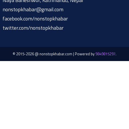
Naya Baneshwor, Kathmandu, Nepal
nonstopkhabar@gmail.com
facebook.com/nonstopkhabar
twitter.com/nonstopkhabar
© 2015-2026 @ nonstopkhabar.com
|
Powered by
9849815297
.