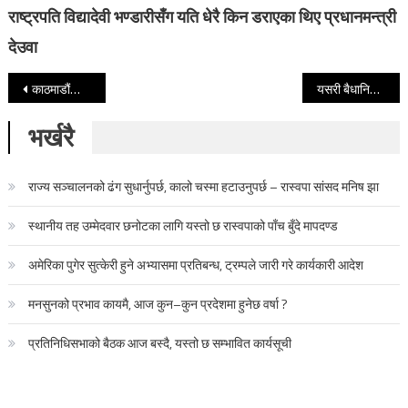
राष्ट्रपति विद्यादेवी भण्डारीसँग यति धेरै किन डराएका थिए प्रधानमन्त्री
देउवा
Post navigation
काठमाडौंको डान्सबारमा पेस्तोल र ५१ राउन्ड गोलीसहित पक्राउ परे भारतीय प्रहरी हवल्दार !
यसरी बैधानिक हुँदैछ मनाङे, लामा सहितका गुण्डाहरुको राजनीतिक अपग्रेड
भर्खरै
राज्य सञ्चालनको ढंग सुधार्नुपर्छ, कालो चस्मा हटाउनुपर्छ – रास्वपा सांसद मनिष झा
स्थानीय तह उम्मेदवार छनोटका लागि यस्तो छ रास्वपाको पाँच बुँदे मापदण्ड
अमेरिका पुगेर सुत्केरी हुने अभ्यासमा प्रतिबन्ध, ट्रम्पले जारी गरे कार्यकारी आदेश
मनसुनको प्रभाव कायमै, आज कुन–कुन प्रदेशमा हुनेछ वर्षा ?
प्रतिनिधिसभाको बैठक आज बस्दै, यस्तो छ सम्भावित कार्यसूची