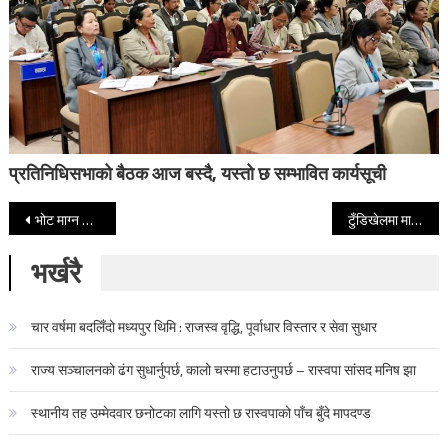
प्रतिनिधिसभाको बैठक आज बस्दै, यस्तो छ सम्भावित कार्यसूची
Post navigation
भोट माग्न मात्र नेपालमण्डलको पहिचान देखाउन प्रदेश संसद उभिएः श्रेष्ठ
टुँडिखेलमा माघी महोत्सव
भर्खरै
चार वर्षमा बदलिँदो मध्यपुर थिमि : राजस्व वृद्धि, पूर्वाधार विस्तार र सेवा सुधार
राज्य सञ्चालनको ढंग सुधार्नुपर्छ, कालो चस्मा हटाउनुपर्छ – रास्वपा सांसद मनिष झा
स्थानीय तह उम्मेदवार छनोटका लागि यस्तो छ रास्वपाको पाँच बुँदे मापदण्ड