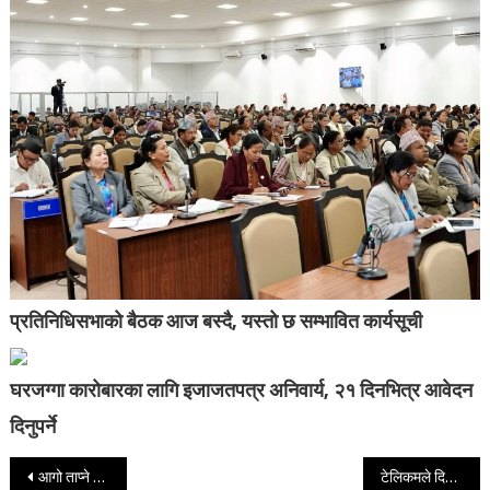
प्रतिनिधिसभाको बैठक आज बस्दै, यस्तो छ सम्भावित कार्यसूची
घरजग्गा कारोबारका लागि इजाजतपत्र अनिवार्य, २१ दिनभित्र आवेदन
दिनुपर्ने
Post navigation
आगो ताप्ने क्रममा जलेर वृद्धाको मृत्यु
टेलिकमले दियो प्रिपेड ग्राहकलाई यस्ता सुविधा