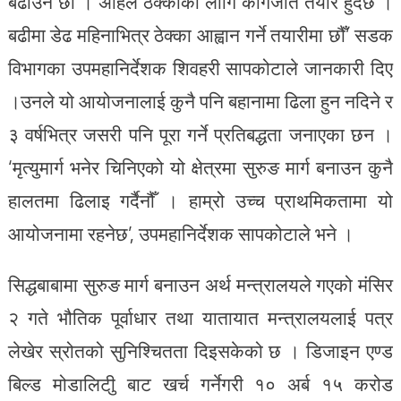
बढाउने छौँ । अहिले ठेक्काको लागि कागजात तयार हुँदैछ ।
बढीमा डेढ महिनाभित्र ठेक्का आह्वान गर्ने तयारीमा छौँ’ सडक
विभागका उपमहानिर्देशक शिवहरी सापकोटाले जानकारी दिए
।उनले यो आयोजनालाई कुनै पनि बहानामा ढिला हुन नदिने र
३ वर्षभित्र जसरी पनि पूरा गर्ने प्रतिबद्धता जनाएका छन ।
‘मृत्युमार्ग भनेर चिनिएको यो क्षेत्रमा सुरुङ मार्ग बनाउन कुनै
हालतमा ढिलाइ गर्दैनौँ । हाम्रो उच्च प्राथमिकतामा यो
आयोजनामा रहनेछ’, उपमहानिर्देशक सापकोटाले भने ।
सिद्धबाबामा सुरुङ मार्ग बनाउन अर्थ मन्त्रालयले गएको मंसिर
२ गते भौतिक पूर्वाधार तथा यातायात मन्त्रालयलाई पत्र
लेखेर स्रोतको सुनिश्चितता दिइसकेको छ । डिजाइन एण्ड
बिल्ड मोडालिटीु बाट खर्च गर्नेगरी १० अर्ब १५ करोड