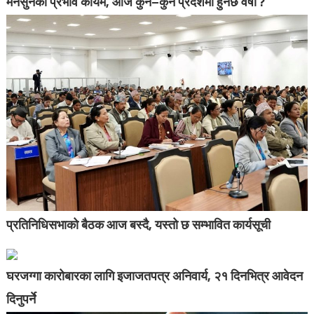
मनसुनको प्रभाव कायमै, आज कुन–कुन प्रदेशमा हुनेछ वर्षा ?
प्रतिनिधिसभाको बैठक आज बस्दै, यस्तो छ सम्भावित कार्यसूची
घरजग्गा कारोबारका लागि इजाजतपत्र अनिवार्य, २१ दिनभित्र आवेदन
दिनुपर्ने