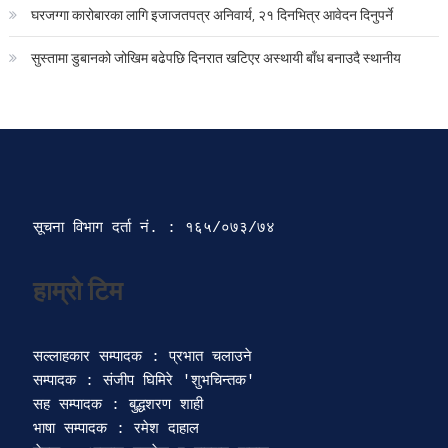
घरजग्गा कारोबारका लागि इजाजतपत्र अनिवार्य, २१ दिनभित्र आवेदन दिनुपर्ने
सुस्तामा डुबानको जोखिम बढेपछि दिनरात खटिएर अस्थायी बाँध बनाउदै स्थानीय
सूचना विभाग दर्ता‍ नं. : १६५/०७३/७४ 
सल्लाहकार सम्पादक : प्रभात चलाउने

सम्पादक : संजीप घिमिरे 'शुभचिन्तक' 

सह सम्पादक : बुद्धशरण शाही

भाषा सम्पादक : रमेश दाहाल 
