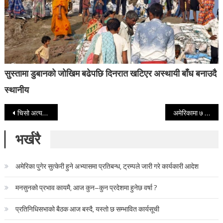
सुस्तामा डुबानको जोखिम बढेपछि दिनरात खटिएर अस्थायी बाँध बनाउदै
स्थानीय
Post navigation
चिसो अत्यधिक बढेपछि पाँच दिनका लागि विद्यालय बन्द
अमेरिकामा ७ महिने शिशु मेयर
भर्खरै
अमेरिका पुगेर सुत्केरी हुने अभ्यासमा प्रतिबन्ध, ट्रम्पले जारी गरे कार्यकारी आदेश
मनसुनको प्रभाव कायमै, आज कुन–कुन प्रदेशमा हुनेछ वर्षा ?
प्रतिनिधिसभाको बैठक आज बस्दै, यस्तो छ सम्भावित कार्यसूची