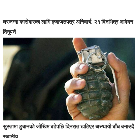
घरजग्गा कारोबारका लागि इजाजतपत्र अनिवार्य, २१ दिनभित्र आवेदन
दिनुपर्ने
सुस्तामा डुबानको जोखिम बढेपछि दिनरात खटिएर अस्थायी बाँध बनाउदै
स्थानीय