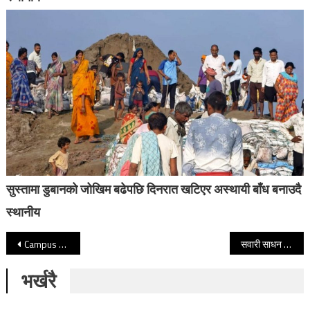
सुस्तामा डुबानको जोखिम बढेपछि दिनरात खटिएर अस्थायी बाँध बनाउदै
स्थानीय
Post navigation
Campus padlocked demanding probe into corruption charge
सवारी साधन मैलुङतर्फ केन्द्रित
भर्खरै