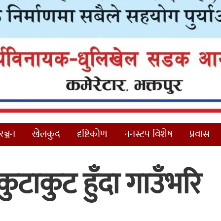
ञ्जन
खेलकुद
दृष्टिकोण
ननस्टप विशेष
प्रवास
ुटाकुट हुँदा गाउँभरि