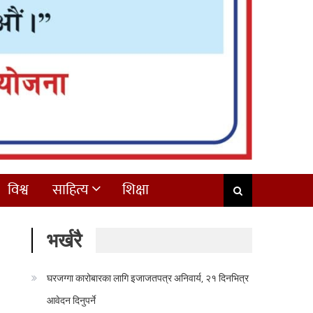
विश्व
साहित्य
शिक्षा
भर्खरै
घरजग्गा कारोबारका लागि इजाजतपत्र अनिवार्य, २१ दिनभित्र
आवेदन दिनुपर्ने