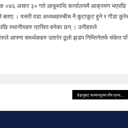
 ०७६ असार ३० गते आफूमाथि कार्यालयमै आक्रमण भएपछि
े बताए । यसरी वडा अध्यक्षहरुबीच नै कुटाकुट हुने र गौडा कुरे
ेपछि स्थानीयहरु त्रसित बनेका छन् । उनीहरुले
ुले आफ्ना समर्थकहरु उतारेर ठूलो झडप निम्तिनेतर्फ संकेत प
डेङ्गुबाट कञ्चनपुरमा पाँच प्रभावित