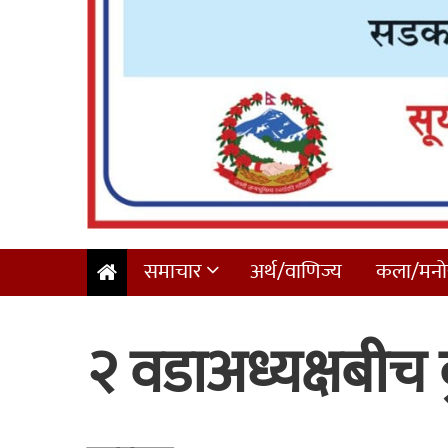
समाचार
अर्थ/वाणिज्य
कला/मनोर
२ वडाअध्यक्षबीच क