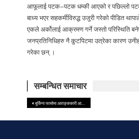
आफूलाई पटक–पटक धम्की आएको र पछिल्लो पटक
बाध्य भएर सहकर्मीविरुद्ध उजुरी गरेको पीडित थापाल
एकले अर्कोलाई आक्रमण गर्ने जस्तो परिस्थिति बन
जनप्रतिनिधिहरु नै कुटपिटमा उत्रेका कारण उनीहर
गरेका छन् ।
सम्बन्धित समाचार
Post navigation
बुर्किना फासोमा आतङ्ककारी आक्रमण, २९ जनाको मृत्यु