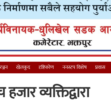
ञ्जन
खेलकुद
दृष्टिकोण
ननस्टप विशेष
प्रवास
च हजार व्यक्तिद्वारा