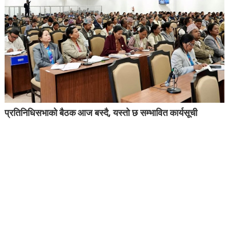
प्रतिनिधिसभाको बैठक आज बस्दै, यस्तो छ सम्भावित कार्यसूची
घरजग्गा कारोबारका लागि इजाजतपत्र अनिवार्य, २१ दिनभित्र आवेदन
दिनुपर्ने