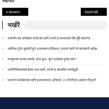
प्रतिनिधिसभाको बैठक आज बस्दै, यस्तो छ सम्भावित कार्यसूची
घरजग्गा कारोबारका लागि इजाजतपत्र अनिवार्य, २१ दिनभित्र आवेदन दिनुपर्ने
सूचना विभाग दर्ता‍ नं. : १६५/०७३/७४ 
सल्लाहकार सम्पादक : प्रभात चलाउने

सम्पादक : संजीप घिमिरे 'शुभचिन्तक' 

सह सम्पादक : बुद्धशरण शाही
