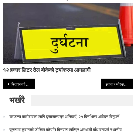
१२ हजार लिटर तेल बोकेको ट्यांकरमा आगलागी
Post navigation
चितवनको बालगृहबाट ३६५ जनालाई हेलिकप्टरबाट उद्धार
झापा र मोरङमा मात्रै ३० जनाको मृत्यु
भर्खरै
घरजग्गा कारोबारका लागि इजाजतपत्र अनिवार्य, २१ दिनभित्र आवेदन दिनुपर्ने
सुस्तामा डुबानको जोखिम बढेपछि दिनरात खटिएर अस्थायी बाँध बनाउदै स्थानीय