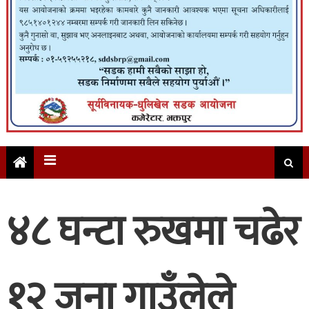
४८ घन्टा रुखमा चढेर
१२ जना गाउँलेले