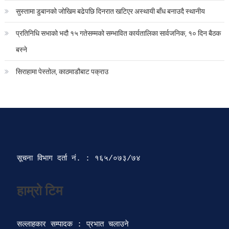
सुस्तामा डुबानको जोखिम बढेपछि दिनरात खटिएर अस्थायी बाँध बनाउदै स्थानीय
प्रतिनिधि सभाको भदौ १५ गतेसम्मको सम्भावित कार्यतालिका सार्वजनिक, १० दिन बैठक
बस्ने
सिराहामा पेस्तोल, काठमाडौबाट पक्राउ
सूचना विभाग दर्ता‍ नं. : १६५/०७३/७४ 
सल्लाहकार सम्पादक : प्रभात चलाउने
