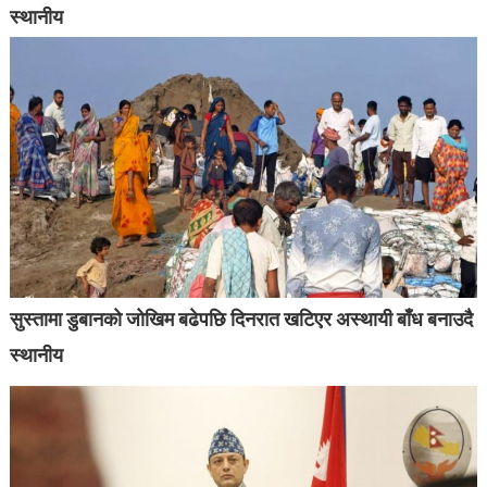
स्थानीय
सुस्तामा डुबानको जोखिम बढेपछि दिनरात खटिएर अस्थायी बाँध बनाउदै
स्थानीय