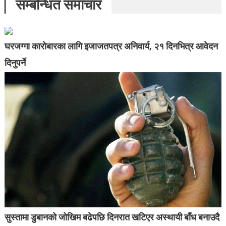
सम्बन्धित समाचार
घरजग्गा कारोबारका लागि इजाजतपत्र अनिवार्य, २१ दिनभित्र आवेदन
दिनुपर्ने
सुस्तामा डुबानको जोखिम बढेपछि दिनरात खटिएर अस्थायी बाँध बनाउदै