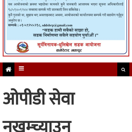
ओपीडी सेवा
नखुम्च्याउन