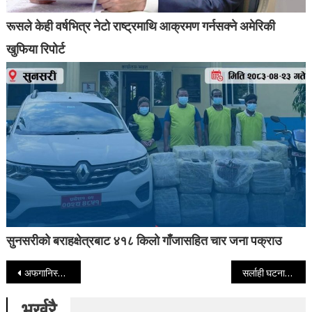
रूसले केही वर्षभित्र नेटो राष्ट्रमाथि आक्रमण गर्नसक्ने अमेरिकी
खुफिया रिपोर्ट
सुनसरीको बराहक्षेत्रबाट ४१८ किलो गाँजासहित चार जना पक्राउ
Post navigation
अफगानिस्तानमा उच्च अधिकारीहरू संलग्न यौन दुराचारका कथा
सर्लाही घटनामा संसदीय समिति नबनाउँदासम्म संसद अबरुद्ध पार्ने काँग्रेसको अडान
भर्खरै