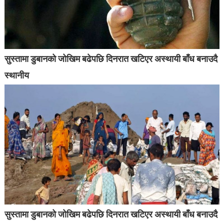
सुस्तामा डुबानको जोखिम बढेपछि दिनरात खटिएर अस्थायी बाँध बनाउदै
स्थानीय
सुस्तामा डुबानको जोखिम बढेपछि दिनरात खटिएर अस्थायी बाँध बनाउदै