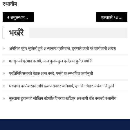
स्थानीय
Post navigation
अनुसन्धानको खुलासा, रातमा रुनाले घट्छ मोटोपन !
एकताको १४ महिनापछि नेकपामा कार्यदिशाको बिबाद सल्टियो, ‘जनताको जनवाद’ मै सहमति
भर्खरै
अमेरिका पुगेर सुत्केरी हुने अभ्यासमा प्रतिबन्ध, ट्रम्पले जारी गरे कार्यकारी आदेश
मनसुनको प्रभाव कायमै, आज कुन–कुन प्रदेशमा हुनेछ वर्षा ?
प्रतिनिधिसभाको बैठक आज बस्दै, यस्तो छ सम्भावित कार्यसूची
घरजग्गा कारोबारका लागि इजाजतपत्र अनिवार्य, २१ दिनभित्र आवेदन दिनुपर्ने
सुस्तामा डुबानको जोखिम बढेपछि दिनरात खटिएर अस्थायी बाँध बनाउदै स्थानीय