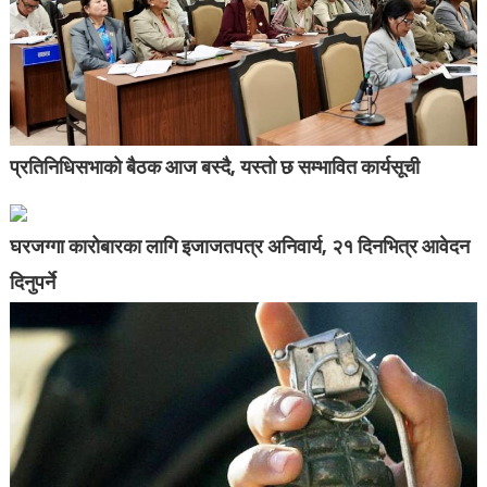
प्रतिनिधिसभाको बैठक आज बस्दै, यस्तो छ सम्भावित कार्यसूची
घरजग्गा कारोबारका लागि इजाजतपत्र अनिवार्य, २१ दिनभित्र आवेदन
दिनुपर्ने