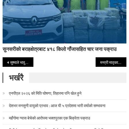
सुनसरीको बराहक्षेत्रबाट ४१८ किलो गाँजासहित चार जना पक्राउ
Post navigation
सुष्माले भावुक हुँदै भनिन, गुण्डाहरुले मलाई मार्छन्, यो मेरो अन्तिम पत्रकार सम्मेलन हुनसक्छ’
मन्त्री मातृकाले फेरि ढोका थुनेर कर्मचारी कुट्न खोजेपछि उद्योग मन्त्रालयमा हात हालाहाल
भर्खरै
एनपीएल २०२६ को मिति घोषणा, तिहारमा पनि खेल हुने
देशभर मनसुनी वायुको प्रभाव : आज यी ५ प्रदेशमा भारी वर्षाको सम्भावना
महँगोमा ग्यास बेचेको आरोपमा भक्तपुरका एक बिक्रेता पक्राउ