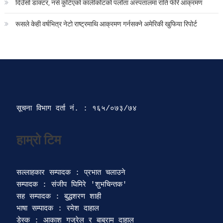
दिउँसो डाक्टर, नर्स कुटिएको कालीकोटको पलाँता अस्पतालमा राति फेरि आक्रमण
रूसले केही वर्षभित्र नेटो राष्ट्रमाथि आक्रमण गर्नसक्ने अमेरिकी खुफिया रिपोर्ट
सूचना विभाग दर्ता‍ नं. : १६५/०७३/७४ 
सल्लाहकार सम्पादक : प्रभात चलाउने

सम्पादक : संजीप घिमिरे 'शुभचिन्तक' 

सह सम्पादक : बुद्धशरण शाही

भाषा सम्पादक : रमेश दाहाल 

डेस्क : आकाश गजुरेल र बाबुराम दाहाल
