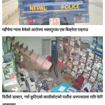
महँगोमा ग्यास बेचेको आरोपमा भक्तपुरका एक बिक्रेता पक्राउ
दिउँसो डाक्टर, नर्स कुटिएको कालीकोटको पलाँता अस्पतालमा राति फेरि
आक्रमण