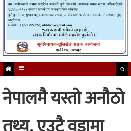
नेपालमै यस्तो अनौठो
तथ्य, एउटै वडामा