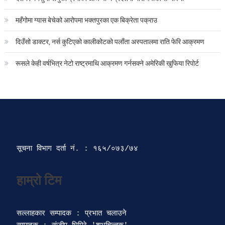
महँगोमा ग्यास बेचेको आरोपमा भक्तपुरका एक बिक्रेता पक्राउ
दिउँसो डाक्टर, नर्स कुटिएको कालीकोटको पलाँता अस्पतालमा राति फेरि आक्रमण
रूसले केही वर्षभित्र नेटो राष्ट्रमाथि आक्रमण गर्नसक्ने अमेरिकी खुफिया रिपोर्ट
सूचना विभाग दर्ता‍ नं. : १६५/०७३/७४ 
सल्लाहकार सम्पादक : प्रभात चलाउने
