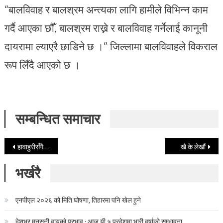
“बालविवाह र बालश्रम अन्त्यका लागि हामीले विभिन्न काम
गर्दै आएका छौँ, बालश्रम राख्ने र बालविवाह गर्नेलाई कानूनी
दायरामा ल्याएरै छाडिने छ ।” जिल्लामा बालविवाहले विकराल
रूप लिँदै आएको छ ।
सम्बन्धित समाचार
Post navigation
हावाहुरीसँगै परेको चट्याङले लियो एक महिलाको ज्यान
खै के लेखौं
भर्खरै
एनपीएल २०२६ को मिति घोषणा, तिहारमा पनि खेल हुने
देशभर मनसुनी वायुको प्रभाव : आज यी ५ प्रदेशमा भारी वर्षाको सम्भावना