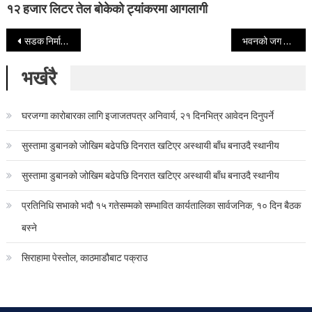
१२ हजार लिटर तेल बोकेको ट्यांकरमा आगलागी
Post navigation
सडक निर्माणको काममा ढिला सुस्ति
भवनको जग खन्दा भेटियो २५ तोला सुन, ३० तोला चाँदी
भर्खरै
घरजग्गा कारोबारका लागि इजाजतपत्र अनिवार्य, २१ दिनभित्र आवेदन दिनुपर्ने
सुस्तामा डुबानको जोखिम बढेपछि दिनरात खटिएर अस्थायी बाँध बनाउदै स्थानीय
सुस्तामा डुबानको जोखिम बढेपछि दिनरात खटिएर अस्थायी बाँध बनाउदै स्थानीय
प्रतिनिधि सभाको भदौ १५ गतेसम्मको सम्भावित कार्यतालिका सार्वजनिक, १० दिन बैठक
बस्ने
सिराहामा पेस्तोल, काठमाडौबाट पक्राउ