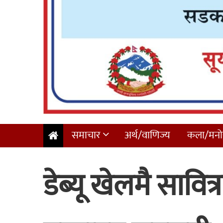
समाचार
अर्थ/वाणिज्य
कला/मनोर
डेब्यू खेलमै सावित्र