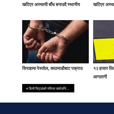
खटिएर अस्थायी बाँध बनाउदै स्थानीय
खटिएर अस्था
सिराहामा पेस्तोल, काठमाडौबाट पक्राउ
१२ हजार लिट
आगलागी
Post navigation
डिभी चिट्ठाको नतिजा सार्वजनिक, यसरी हेर्नुहोस् नतिजा