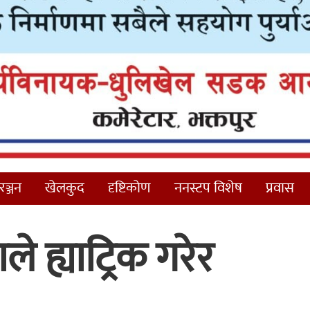
ञ्जन
खेलकुद
दृष्टिकोण
ननस्टप विशेष
प्रवास
ाले ह्याट्रिक गरेर