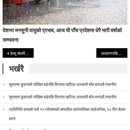
देशभर मनसुनी वायुको प्रभाव, आज यी पाँच प्रदेशमा धेरै भारी वर्षाको
सम्भावना
Post navigation
डेब्यू खेलमै सावित्राले ह्याट्रिक गरेर मच्चाइन सनसनी
अपहरणपछि बालकको निर्मम हत्या
भर्खरै
सुस्तामा डुबानको जोखिम बढेपछि दिनरात खटिएर अस्थायी बाँध बनाउदै स्थानीय
सुस्तामा डुबानको जोखिम बढेपछि दिनरात खटिएर अस्थायी बाँध बनाउदै स्थानीय
प्रतिनिधि सभाको भदौ १५ गतेसम्मको सम्भावित कार्यतालिका सार्वजनिक, १० दिन बैठक
बस्ने