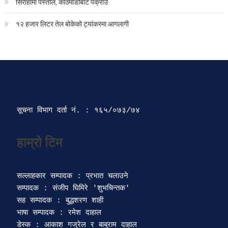
सिराहामा पेस्तोल, काठमाडौबाट पक्राउ
१२ हजार लिटर तेल बोकेको ट्यांकरमा आगलागी
सूचना विभाग दर्ता‍ नं. : १६५/०७३/७४ 
सल्लाहकार सम्पादक : प्रभात चलाउने

सम्पादक : संजीप घिमिरे 'शुभचिन्तक' 

सह सम्पादक : बुद्धशरण शाही

भाषा सम्पादक : रमेश दाहाल 

डेस्क : आकाश गजुरेल र बाबुराम दाहाल
