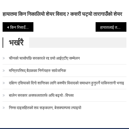
हायातमा किन निकालियो शेयर विवाद ? कसरी घट्यो तारागाउँको शेयर
Post navigation
किन रिसाउँछन प्रधानमन्त्री र सञ्चारमन्त्री ? भ्रष्टाचार र रिसको स्रोतमाथि आहुतीको सटिक प्रहार
हायातलाई तहस नहस पार्ने यस्तो अचम्मको षडयन्त्र
भर्खरै
चीनको चासोपछि सरकारले रद्द गर्‍यो आईएटीए सम्मेलन
मन्त्रिपरिषद् बैठकका निर्णयहरु सार्वजनिक
दक्षिण एसियाको दिगो शान्तिका लागि कश्मीर विवादको समाधान हुनुपर्ने पाकिस्तानी भनाइ
बालेन सरकार असफलतातर्फ अघि बढ्यो : विप्लव
निम्स दाइसहितको शव सङ्कलन, बेसक्याम्पमा ल्याइयो