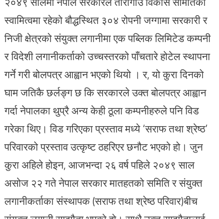
२०४९ सालमा नेपाल सरकारले तारागाउँ विकास समितिको
स्वामित्वमा रहेको बौद्धस्थित ३०४ रोपनी जग्गामा सरकारी र
निजी क्षेत्रको संयुक्त लगानीमा एक पब्लिक लिमिटेड कम्पनी
र विदेशी लगानीकर्ताको उच्चस्तरको पाँचतारे होटेल स्थापना
गर्ने गरी बोलपत्र आह्वान भएको थियो । र, यो कुरा दिनको
घाम जतिकै छर्लङ्ग छ कि सरकारले उक्त बोलपत्र आह्वान
गर्दा नेपालका थुप्रै अन्य केही ठूला कम्पनीहरुले पनि विड
गरेका थिए। विड गरिएका प्रस्ताव मध्ये ‘सराफ तथा श्रेष्ठ’
परिवारको प्रस्ताव उत्कृष्ट ठहरिएर छनौट भएको हो। जुन
कुरा अहिले होइन, आजभन्दा २६ वर्ष पहिले २०४९ साल
असोज २२ गते नेपाल सरकार मातहतको समिति र संयुक्त
लगानीकर्ताका संस्थापक (सराफ तथा श्रेष्ठ परिवार)बीच
संयुक्त लगानी सम्झौता भएको हो। साथै उक्त सम्झौतालाई