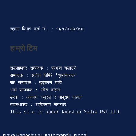
सूचना विभाग दर्ता‍ नं. : १६५/०७३/७४ 
सल्लाहकार सम्पादक : प्रभात चलाउने

सम्पादक : संजीप घिमिरे 'शुभचिन्तक' 

सह सम्पादक : बुद्धशरण शाही

भाषा सम्पादक : रमेश दाहाल 

डेस्क : आकाश गजुरेल र बाबुराम दाहाल

ब्यवस्थापक : राजेशमान मानन्धर 

Naya Baneshwor, Kathmandu, Nepal