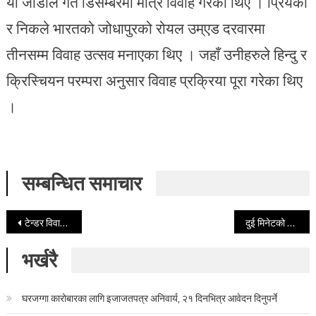
यो जोडीले गत डिसेम्बरमा मात्र विवाह गरेका थिए । प्रियंका
र निकले भारतको जोधापुरको रोयल उम्एड दरवारमा
तीनसम्म विवाह उत्सव मनाएका थिए । जहाँ उनीहरुले हिन्दु र
क्रिस्चियन परम्परा अनुसार विवाह प्रक्रिया पूरा गरेका थिए
।
सम्बन्धित समाचार
Post navigation
टेन्डर विवादले नगर कार्यालयमा ढुंगामुढा प्रहार, प्रहरीसहित ३ गम्भीर घाइते
दुई मिनेटको हावाहुरीले लियो २७ को ज्यान, करोडौ धनमालको क्षति (मृतकको नामावलीसहित)
भर्खरै
घरजग्गा कारोबारका लागि इजाजतपत्र अनिवार्य, २१ दिनभित्र आवेदन दिनुपर्ने