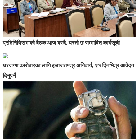
प्रतिनिधिसभाको बैठक आज बस्दै, यस्तो छ सम्भावित कार्यसूची
घरजग्गा कारोबारका लागि इजाजतपत्र अनिवार्य, २१ दिनभित्र आवेदन
दिनुपर्ने