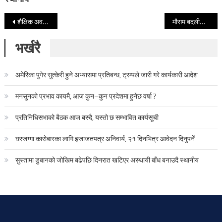
Post navigation
शैक्षिक अवस्थामा सुधार गाउँमा खुशी
मौसम बदली ः हल्का वर्षाको सम्भावना
भर्खरै
अमेरिका पुगेर सुत्केरी हुने अभ्यासमा प्रतिबन्ध, ट्रम्पले जारी गरे कार्यकारी आदेश
मनसुनको प्रभाव कायमै, आज कुन–कुन प्रदेशमा हुनेछ वर्षा ?
प्रतिनिधिसभाको बैठक आज बस्दै, यस्तो छ सम्भावित कार्यसूची
घरजग्गा कारोबारका लागि इजाजतपत्र अनिवार्य, २१ दिनभित्र आवेदन दिनुपर्ने
सुस्तामा डुबानको जोखिम बढेपछि दिनरात खटिएर अस्थायी बाँध बनाउदै स्थानीय