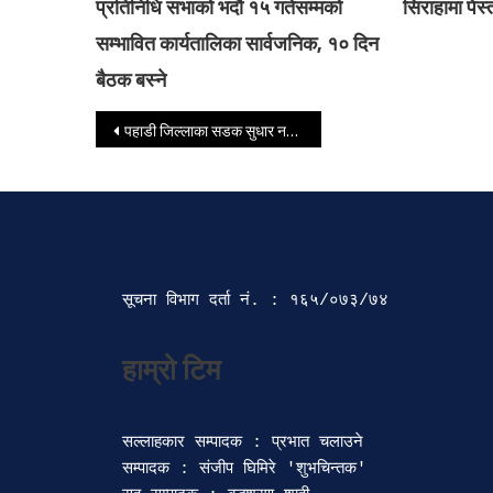
प्रतिनिधि सभाको भदौ १५ गतेसम्मको
सिराहामा पेस
सम्भावित कार्यतालिका सार्वजनिक, १० दिन
बैठक बस्ने
Post navigation
पहाडी जिल्लाका सडक सुधार नहुँदा यात्रु उच्च जोखिममा
सूचना विभाग दर्ता‍ नं. : १६५/०७३/७४ 
सल्लाहकार सम्पादक : प्रभात चलाउने

सम्पादक : संजीप घिमिरे 'शुभचिन्तक' 
