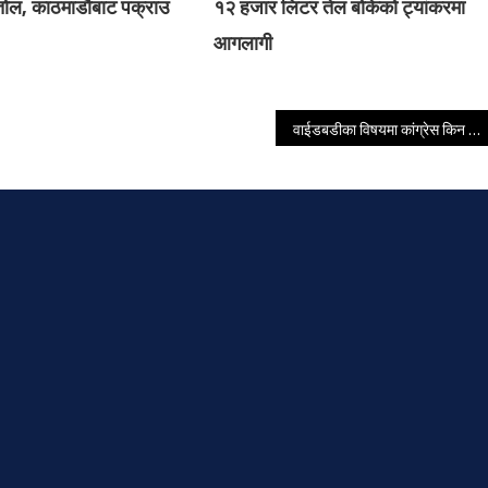
्तोल, काठमाडौबाट पक्राउ
१२ हजार लिटर तेल बोकेको ट्यांकरमा
आगलागी
वाईडबडीका विषयमा कांग्रेस किन मौन ?