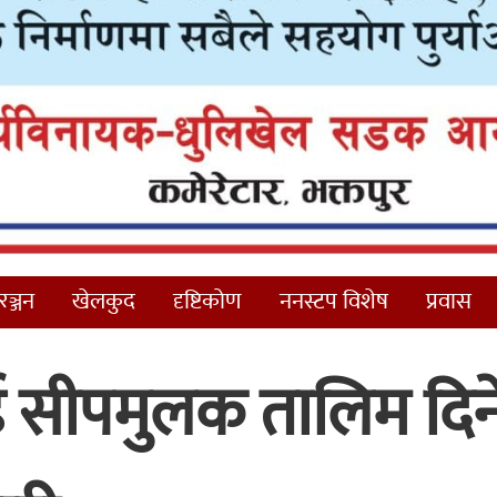
ञ्जन
खेलकुद
दृष्टिकोण
ननस्टप विशेष
प्रवास
ई सीपमुलक तालिम दिन