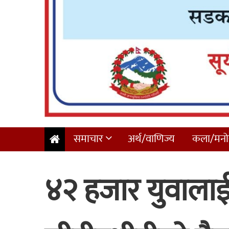
समाचार
अर्थ/वाणिज्य
कला/मनोर
४२ हजार युवाला