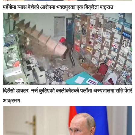
महँगोमा ग्यास बेचेको आरोपमा भक्तपुरका एक बिक्रेता पक्राउ
दिउँसो डाक्टर, नर्स कुटिएको कालीकोटको पलाँता अस्पतालमा राति फेरि
आक्रमण