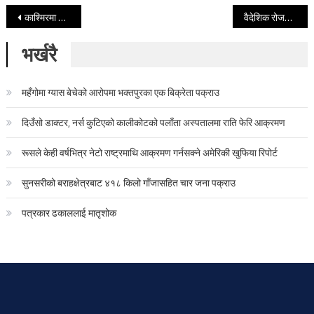
Post navigation
काश्मिरमा भएको विष्फोटमा परी १२ भारतीय सैनिकको मृत्यु
वैदेशिक रोजगारमा युवाको आकर्षणः बाध्यता, रहर कि अवसर
भर्खरै
महँगोमा ग्यास बेचेको आरोपमा भक्तपुरका एक बिक्रेता पक्राउ
दिउँसो डाक्टर, नर्स कुटिएको कालीकोटको पलाँता अस्पतालमा राति फेरि आक्रमण
रूसले केही वर्षभित्र नेटो राष्ट्रमाथि आक्रमण गर्नसक्ने अमेरिकी खुफिया रिपोर्ट
सुनसरीको बराहक्षेत्रबाट ४१८ किलो गाँजासहित चार जना पक्राउ
पत्रकार ढकाललाई मातृशोक