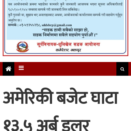
अमेरिकी बजेट घाटा
१३.५ अर्ब डलर