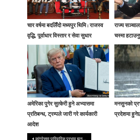
चार वर्षमा बदलिँदो मध्यपुर थिमि : राजस्व
राज्य सञ्चालन
वृद्धि, पूर्वाधार विस्तार र सेवा सुधार
चस्मा हटाउनु
अमेरिका पुगेर सुत्केरी हुने अभ्यासमा
मनसुनको प्
प्रतिबन्ध, ट्रम्पले जारी गरे कार्यकारी
प्रदेशमा हुनेछ
आदेश
Post navigation
कांग्रेसमा पारिवारिक प्रभाव झन बढ्दो, दाजु पार्टी अध्यक्ष, बहिनी महासचिव