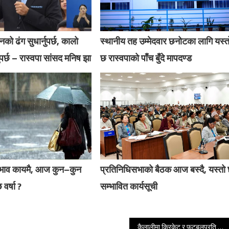
को ढंग सुधार्नुपर्छ, कालो
स्थानीय तह उम्मेदवार छनोटका लागि यस्त
पर्छ – रास्वपा सांसद मनिष झा
छ रास्वपाको पाँच बुँदे मापदण्ड
रभाव कायमै, आज कुन–कुन
प्रतिनिधिसभाको बैठक आज बस्दै, यस्तो
 वर्षा ?
सम्भावित कार्यसूची
कैलालीमा क्रिकेट र फुटबलप्रति आकर्षण बढ्दो