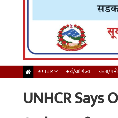
समाचार
अर्थ/वाणिज्य
कला/मनोर
UNHCR Says O