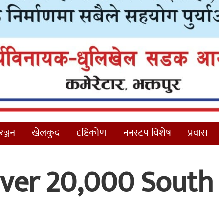
ञ्जन
खेलकुद
दृष्टिकोण
ननस्टप विशेष
प्रवास
ver 20,000 South