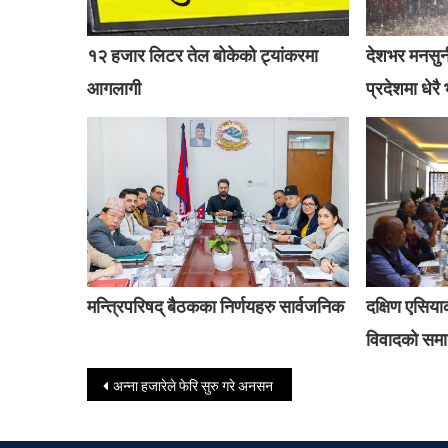
१२ हजार लिटर तेल बोकेको ट्यांकरमा
देशभर मनसुनी
आगलागी
प्रदेशमा धेरै 
मन्त्रिपरिषद् बैठकका निर्णयहरु सार्वजनिक
दक्षिण एसिया
विवादको समाध
Post navigation
अन्ना हजारेले फेरि सुरु गरे अनसन