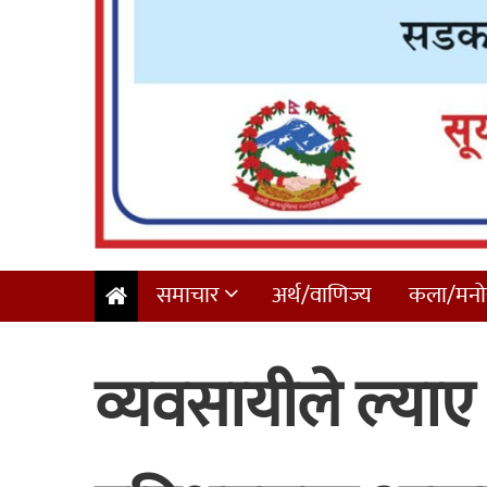
समाचार
अर्थ/वाणिज्य
कला/मनोर
व्यवसायीले ल्या