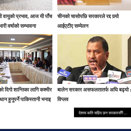
 वायुको प्रभाव, आज यी पाँच
चीनको चासोपछि सरकारले रद्द गर्‍यो
भारी वर्षाको सम्भावना
आईएटीए सम्मेलन
को दिगो शान्तिका लागि कश्मीर
बालेन सरकार असफलतातर्फ अघि बढ्यो 
ान हुनुपर्ने पाकिस्तानी भनाइ
विप्लव
देशमा कति सहिद छन सरकारसँगै छैन एकिन तथ्याङ्क