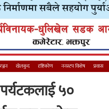
ञ्जन
खेलकुद
दृष्टिकोण
ननस्टप विशेष
प्रवास
ए पर्यटकलाई ५०