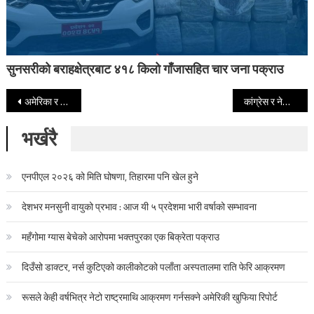
सुनसरीको बराहक्षेत्रबाट ४१८ किलो गाँजासहित चार जना पक्राउ
Post navigation
अमेरिका र चीनबीच सम्बन्ध अझ चिसिदै, हुवावे विरुद्ध अमेरिकाद्वारा ठगी मुद्दा दायर
कांग्रेस र नेकपाका विद्यार्थी अध्यक्षबीच क्लबमा भयो चर्काचर्की (भिडियो सहित)
भर्खरै
एनपीएल २०२६ को मिति घोषणा, तिहारमा पनि खेल हुने
देशभर मनसुनी वायुको प्रभाव : आज यी ५ प्रदेशमा भारी वर्षाको सम्भावना
महँगोमा ग्यास बेचेको आरोपमा भक्तपुरका एक बिक्रेता पक्राउ
दिउँसो डाक्टर, नर्स कुटिएको कालीकोटको पलाँता अस्पतालमा राति फेरि आक्रमण
रूसले केही वर्षभित्र नेटो राष्ट्रमाथि आक्रमण गर्नसक्ने अमेरिकी खुफिया रिपोर्ट