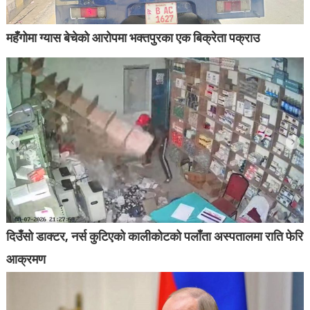
महँगोमा ग्यास बेचेको आरोपमा भक्तपुरका एक बिक्रेता पक्राउ
दिउँसो डाक्टर, नर्स कुटिएको कालीकोटको पलाँता अस्पतालमा राति फेरि
आक्रमण