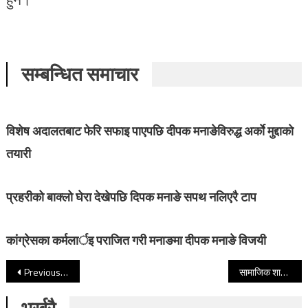
सम्बन्धित समाचार
विशेष अदालतबाट फेरि सफाइ पाएपछि दीपक मनाङेविरुद्ध अर्काे मुद्दाकाे
तयारी
प्रहरीको बाक्लो घेरा देखेपछि दिपक मनाङे सपथ नलिएरै टाप
कांग्रेसका कर्मलार्इ पराजित गरी मनाङमा दीपक मनाङे विजयी
Post navigation
Previous Post
सामाजिक शान्ति र सदभावका लागि मिडियाको भूमिकामाथि छलफल