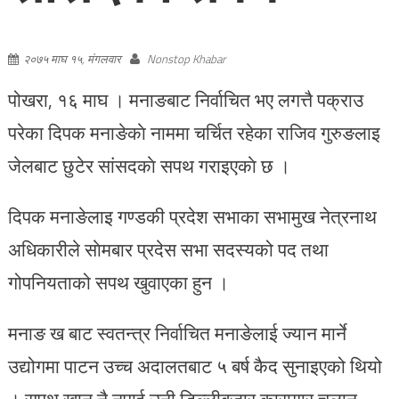
२०७५ माघ १५, मंगलवार
Nonstop Khabar
पोखरा, १६ माघ । मनाङबाट निर्वाचित भए लगत्तै पक्राउ
परेका दिपक मनाङेकाे नाममा चर्चित रहेका राजिव गुरुङलाइ
जेलबाट छुटेर सांसदकाे सपथ गराइएकाे छ ।
दिपक मनाङेलाइ गण्डकी प्रदेश सभाका सभामुख नेत्रनाथ
अधिकारीले साेमबार प्रदेस सभा सदस्यको पद तथा
गोपनियताको सपथ खुवाएका हुन ।
मनाङ ख बाट स्वतन्त्र निर्वाचित मनाङेलाई ज्यान मार्ने
उद्योगमा पाटन उच्च अदालतबाट ५ बर्ष कैद सुनाइएको थियो
। सपथ खान नै नपाई उनी डिल्लीबजार कारागार चलान