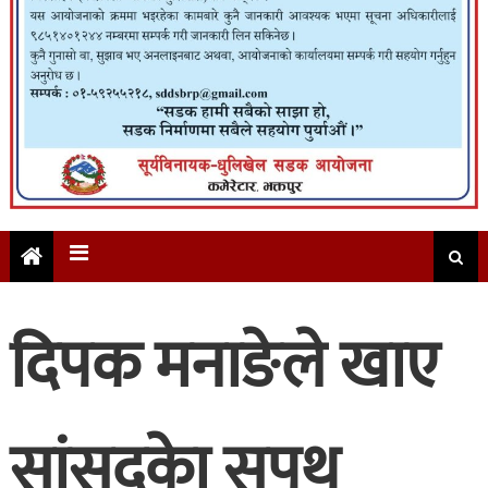
दिपक मनाङेले खाए
सांसदकाे सपथ