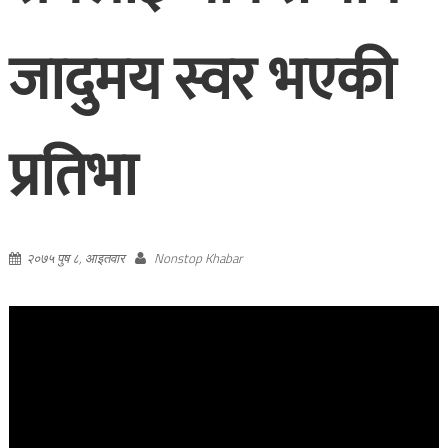
जादुमय स्वर भएकी
प्रतिभा
२०७५ पुष ८, आइतवार
Nonstop Khabar