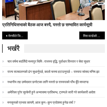
प्रतिनिधिसभाको बैठक आज बस्दै, यस्तो छ सम्भावित कार्यसूची
Post navigation
मेस्सीले जिते गोल्डेन बुट, रोनाल्डो फेरि मेसीभन्दा पछि
मिस वर्ल्डको नालीबेलीदेखि भावी योजनासम्म । Shrinkhala Khatiwada with Tikaram Yatri
भर्खरै
चार वर्षमा बदलिँदो मध्यपुर थिमि : राजस्व वृद्धि, पूर्वाधार विस्तार र सेवा सुधार
राज्य सञ्चालनको ढंग सुधार्नुपर्छ, कालो चस्मा हटाउनुपर्छ – रास्वपा सांसद मनिष झा
स्थानीय तह उम्मेदवार छनोटका लागि यस्तो छ रास्वपाको पाँच बुँदे मापदण्ड
अमेरिका पुगेर सुत्केरी हुने अभ्यासमा प्रतिबन्ध, ट्रम्पले जारी गरे कार्यकारी आदेश
मनसुनको प्रभाव कायमै, आज कुन–कुन प्रदेशमा हुनेछ वर्षा ?