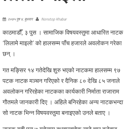
२०७५ पुष ४, बुधवार
Nonstop Khabar
काठमाडौँ, ३ पुस । सामाजिक विषयवस्तुमा आधारित नाटक
‘लिलामे माइलो’ को हालसम्म पाँच हजारले अवलोकन गरेका
छन् ।
गत मङ्सिर १४ गतेदेखि शुरु भएको नाटकमा हालसम्म ९७
पटक नाटक मञ्चन गरिएको र दैनिक ८० देखि ८५ जनाले
अवलोकन गरिरहेका नाटकका कार्यकारी निर्माता राजाराम
गौतमले जानकारी दिए । अहिले बनिरहेका अन्य नाटकभन्दा
सो नाटक भिन्न विषयवस्तुमा बनाइएको उनले बताए ।
नाटक यही पुस ७ गतेसम्म बुधबारबाहेक साढे चार बजेबाट