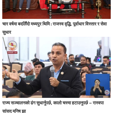
चार वर्षमा बदलिँदो मध्यपुर थिमि : राजस्व वृद्धि, पूर्वाधार विस्तार र सेवा
सुधार
राज्य सञ्चालनको ढंग सुधार्नुपर्छ, कालो चस्मा हटाउनुपर्छ – रास्वपा
सांसद मनिष झा