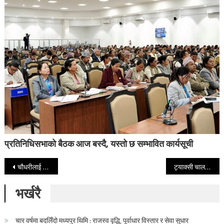
प्रतिनिधिसभाको बैठक आज बस्दै, यस्तो छ सम्भावित कार्यसूची
Post navigation
चौधरीलाई स्वास्थ्य सचिवमा निरन्तरता दिन सर्वोच्चको आदेश
ट्याक्सी चालकको आँखा फोडेर ललितपुरमा भयो लुटपाट
भर्खरै
चार वर्षमा बदलिँदो मध्यपुर थिमि : राजस्व वृद्धि, पूर्वाधार विस्तार र सेवा सुधार