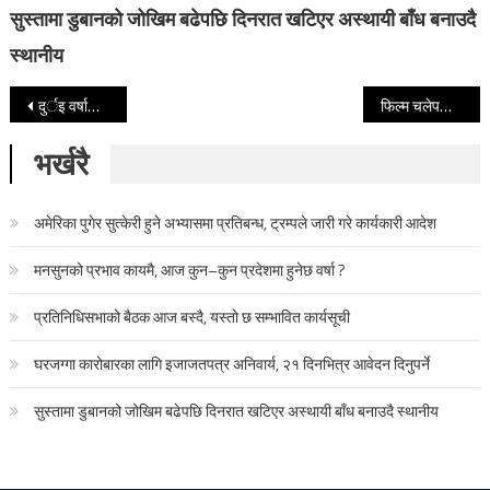
सुस्तामा डुबानको जोखिम बढेपछि दिनरात खटिएर अस्थायी बाँध बनाउदै
स्थानीय
Post navigation
दुर्इ वर्षाबीच झगडा गराएर सुटिङ गरिएकाे गीत यस्ताे
फिल्म चलेपछि पललार्इ छाेडेर पुजा भन्न थालिन ‘म प्रदिपलार्इ माया गर्छु’
भर्खरै
अमेरिका पुगेर सुत्केरी हुने अभ्यासमा प्रतिबन्ध, ट्रम्पले जारी गरे कार्यकारी आदेश
मनसुनको प्रभाव कायमै, आज कुन–कुन प्रदेशमा हुनेछ वर्षा ?
प्रतिनिधिसभाको बैठक आज बस्दै, यस्तो छ सम्भावित कार्यसूची
घरजग्गा कारोबारका लागि इजाजतपत्र अनिवार्य, २१ दिनभित्र आवेदन दिनुपर्ने
सुस्तामा डुबानको जोखिम बढेपछि दिनरात खटिएर अस्थायी बाँध बनाउदै स्थानीय