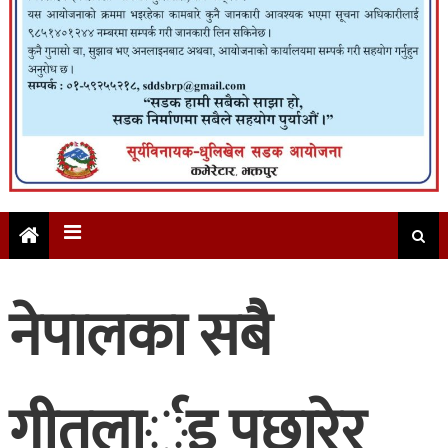
नेपालका सबै
गीतलार्इ पछारेर