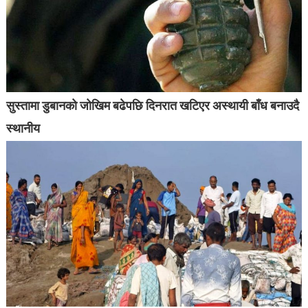
सुस्तामा डुबानको जोखिम बढेपछि दिनरात खटिएर अस्थायी बाँध बनाउदै
स्थानीय