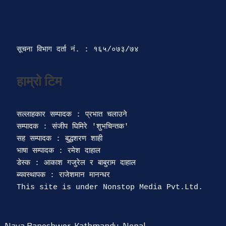
सूचना विभाग दर्ता‍ नं. : १६५/०७३/७४ 
सल्लाहकार सम्पादक : प्रभात चलाउने

सम्पादक : संजीप घिमिरे 'शुभचिन्तक' 

सह सम्पादक : बुद्धशरण शाही

भाषा सम्पादक : रमेश दाहाल 

डेस्क : आकाश गजुरेल र बाबुराम दाहाल

ब्यवस्थापक : राजेशमान मानन्धर 

Naya Baneshwor, Kathmandu, Nepal