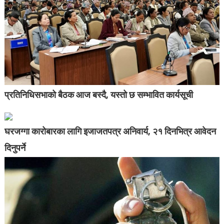
प्रतिनिधिसभाको बैठक आज बस्दै, यस्तो छ सम्भावित कार्यसूची
घरजग्गा कारोबारका लागि इजाजतपत्र अनिवार्य, २१ दिनभित्र आवेदन
दिनुपर्ने