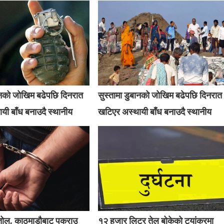
बानको जोखिम बढेपछि दिनरात
सुस्तामा डुबानको जोखिम बढेपछि दिनरात
यी बाँध बनाउदै स्थानीय
खटिएर अस्थायी बाँध बनाउदै स्थानीय
्तोल, काठमाडौबाट पक्राउ
१२ हजार लिटर तेल बोकेको ट्यांकरमा