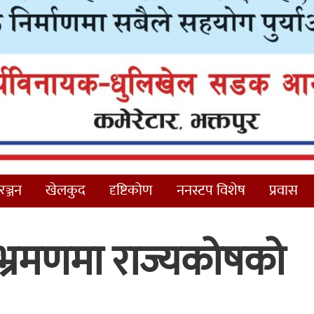
ञ्जन
खेलकुद
दृष्टिकोण
ननस्टप विशेष
प्रवास
 भ्रमणमा राज्यकोषको