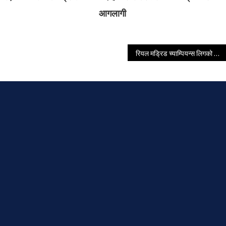
आगलागी
रियल मड्रिड च्याम्पियन्स लिगको फाइनलमा