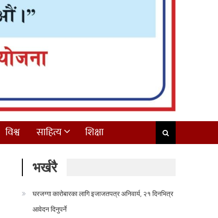
विश्व
साहित्य
शिक्षा
भर्खरै
घरजग्गा कारोबारका लागि इजाजतपत्र अनिवार्य, २१ दिनभित्र
आवेदन दिनुपर्ने