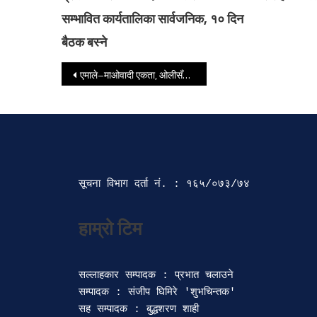
सम्भावित कार्यतालिका सार्वजनिक, १० दिन
बैठक बस्ने
Post navigation
एमाले–माओवादी एकता, ओलीसँग प्रचण्ड सशंकित
सूचना विभाग दर्ता‍ नं. : १६५/०७३/७४ 
सल्लाहकार सम्पादक : प्रभात चलाउने

सम्पादक : संजीप घिमिरे 'शुभचिन्तक' 

सह सम्पादक : बुद्धशरण शाही
