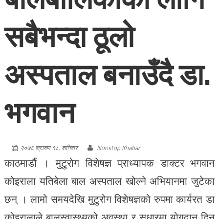
सबैभन्दा ठूलो
अस्पताल बनाउँदै डा.
भगवान
२०७६ श्रावण १८, शनिवार
Nonstop Khabar
काठमाडौं । मुटुरोग विशेषज्ञ प्राध्यापक डाक्टर भगवान
कोइराला यतिबेला बाल अस्पताल खोल्ने अभियानमा जुटेका
छन् । लामो समयदेखि मुटुरोग विशेषज्ञको रुपमा कार्यरत डा
कोइरालाले बालस्वास्थ्यको अवस्था र सुधारमा योगदान दिन