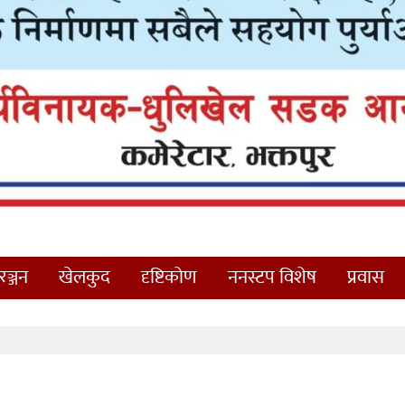
ञ्जन
खेलकुद
दृष्टिकोण
ननस्टप विशेष
प्रवास