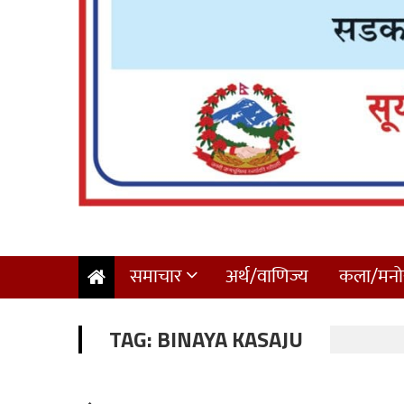
समाचार
अर्थ/वाणिज्य
कला/मनोर
TAG:
BINAYA KASAJU